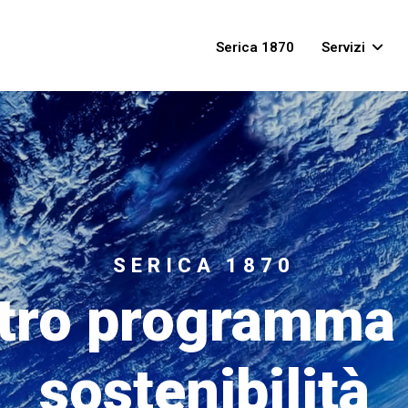
 lingua
Serica 1870
Servizi
SERICA 1870
stro programma 
sostenibilità